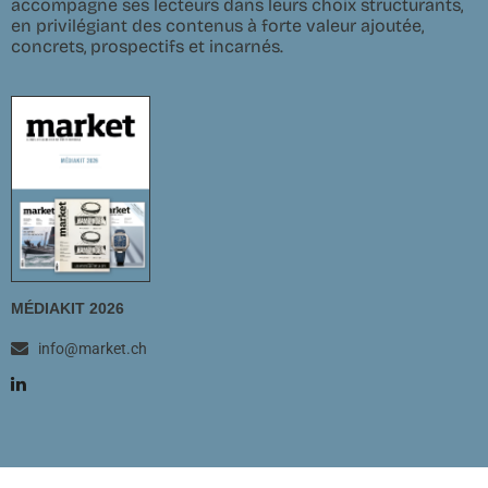
accompagne ses lecteurs dans leurs choix structurants,
en privilégiant des contenus à forte valeur ajoutée,
concrets, prospectifs et incarnés.
MÉDIAKIT 2026
info@market.ch