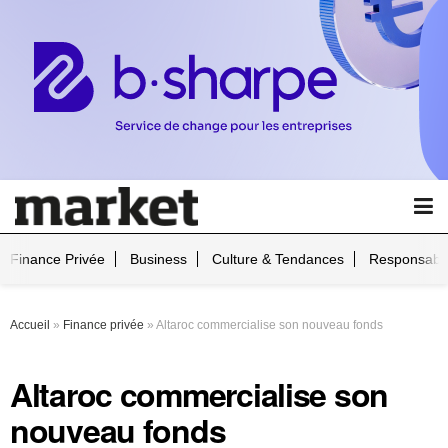
Finance Privée
Business
Culture & Tendances
Responsabil
Accueil
»
Finance privée
»
Altaroc commercialise son nouveau fonds
Altaroc commercialise son
nouveau fonds