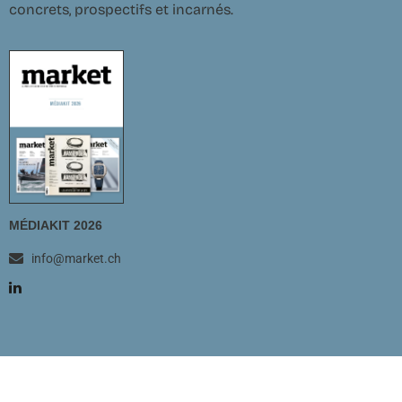
concrets, prospectifs et incarnés.
MÉDIAKIT 2026
info@market.ch
Tous droits réservés ©ALETHEIA PUBLISHING - 2025