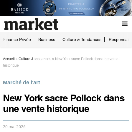
Finance Privée
Business
Culture & Tendances
Responsabil
Accueil
»
Culture & tendances
»
New York sacre Pollock dans une vente
historique
Marché de l'art
New York sacre Pollock dans
une vente historique
20 mai 2026