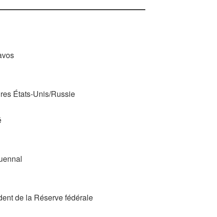
avos
ires États-Unis/Russie
é
quennal
ent de la Réserve fédérale