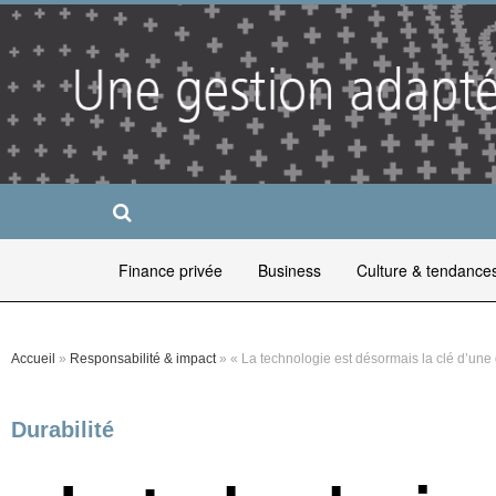
Finance privée
Business
Culture & tendance
Accueil
»
Responsabilité & impact
»
« La technologie est désormais la clé d’une 
Durabilité