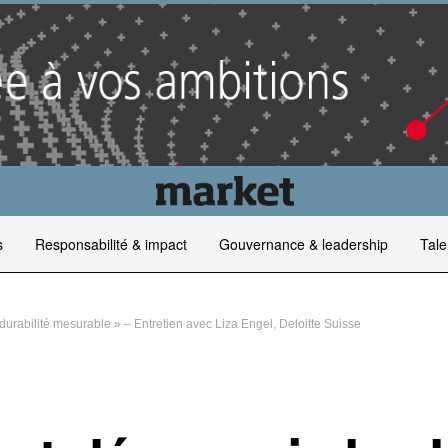
s
Responsabilité & impact
Gouvernance & leadership
Tale
durabilité mesurable » – Entretien avec Liza Engel, Deloitte Suisse