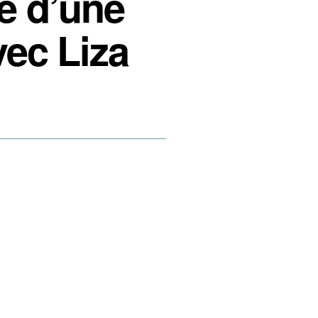
lé d’une
vec Liza