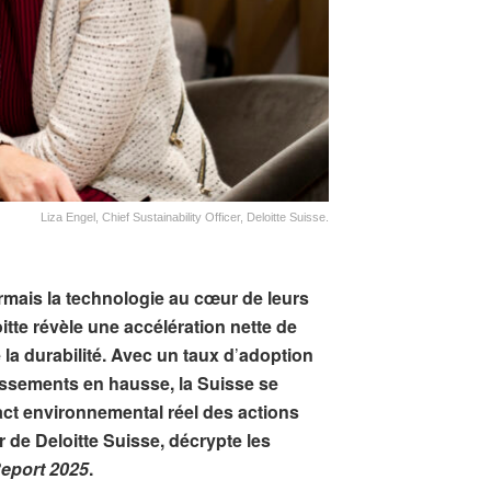
Liza Engel, Chief Sustainability Officer, Deloitte Suisse.
rmais la technologie au cœur de leurs
oitte révèle une accélération nette de
e la durabilité. Avec un taux d
’
adoption
issements en hausse, la Suisse se
ct environnemental réel des actions
er de Deloitte Suisse, décrypte les
Report 2025
.