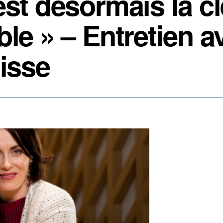
est désormais la c
le » – Entretien a
uisse