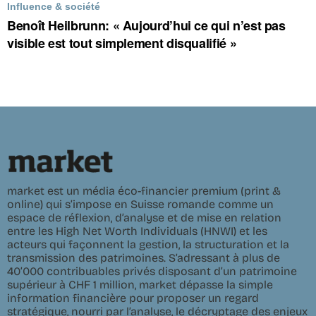
Influence & société
Benoît Heilbrunn: « Aujourd’hui ce qui n’est pas
visible est tout simplement disqualifié »
market est un média éco-financier premium (print &
online) qui s’impose en Suisse romande comme un
espace de réflexion, d’analyse et de mise en relation
entre les High Net Worth Individuals (HNWI) et les
acteurs qui façonnent la gestion, la structuration et la
transmission des patrimoines. S’adressant à plus de
40’000 contribuables privés disposant d’un patrimoine
supérieur à CHF 1 million, market dépasse la simple
information financière pour proposer un regard
stratégique, nourri par l’analyse, le décryptage des enjeux