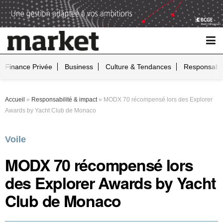
Finance Privée
Business
Culture & Tendances
Responsabil
Accueil
»
Responsabilité & impact
»
MODX 70 récompensé lors des Explorer
Awards by Yacht Club de Monaco
Voile
MODX 70 récompensé lors
des Explorer Awards by Yacht
Club de Monaco