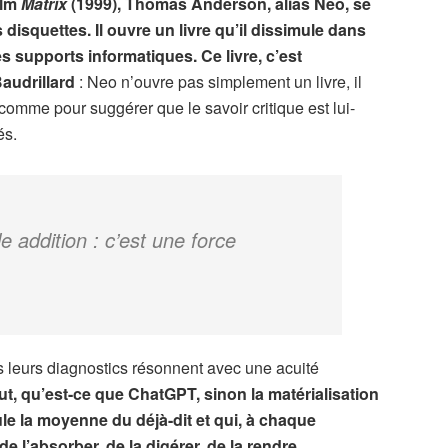
ilm
Matrix
(1999), Thomas Anderson, alias Neo, se
isquettes. Il ouvre un livre qu’il dissimule dans
es supports informatiques. Ce livre, c’est
audrillard
: Neo n’ouvre pas simplement un livre, il
 comme pour suggérer que le savoir critique est lui-
és.
 addition : c’est une force
is leurs diagnostics résonnent avec une acuité
ut, qu’est-ce que ChatGPT, sinon la matérialisation
le la moyenne du déjà-dit et qui, à chaque
 l’absorber, de la digérer, de la rendre