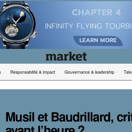
s
Responsabilité & impact
Gouvernance & leadership
Tale
Musil et Baudrillard, cri
avant l’heure ?