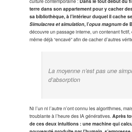
culture contemporaine :
Dans le tout début du f
terre dans son appartement pour y cacher des d
sa bibliothèque, à l’intérieur duquel il cache s
Simulacres et simulation
, l’
opus magnum
de B
découvre un passage interne, un contenant fictif,
même déjà “encavé” afin de cacher d’autres vérit
La moyenne n’est pas une simple
d’absorption
Ni l’un ni l’autre n’ont connu les algorithmes, ma
troublante à l’heure des IA génératives.
Après to
de ces deux intuitions : une machine qui calcu
nouveauté produite par l’humain, s’empresse de