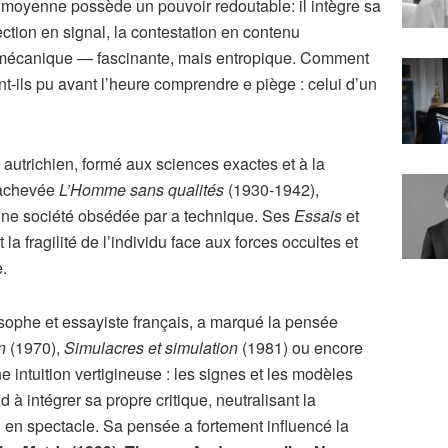
moyenne possède un pouvoir redoutable: il intègre sa
ection en signal, la contestation en contenu
e mécanique — fascinante, mais entropique. Comment
nt-ils pu avant l’heure comprendre e piège : celui d’un
 autrichien, formé aux sciences exactes et à la
inachevée
L’Homme sans qualités
(1930-1942),
d’une société obsédée par a technique. Ses
Essais
et
la fragilité de l’individu face aux forces occultes et
.
osophe et essayiste français, a marqué la pensée
n
(1970),
Simulacres et simulation
(1981) ou encore
e intuition vertigineuse : les signes et les modèles
d à intégrer sa propre critique, neutralisant la
 en spectacle. Sa pensée a fortement influencé la