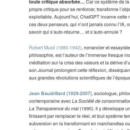
toute critique absorbée…
Car ce système de la 
propre critique pour se renforcer, transforme l’obj
exploitable. Aujourd’hui, ChatGPT incarne cett
ces deux penseurs, qui n’ont jamais connu l’IA, o
savoir qui s’auto-résume… et s’auto-annule ?
Robert Musil (1880-1942)
, romancier et essayiste
philosophie, est l’auteur de l’immense fresque 
méditation sur la crise des valeurs et la dérive 
son
Journal
prolongent cette réflexion, disséquant 
aux grandes révolutions scientifiques de l’époque
Jean Baudrillard (1929-2007)
, sociologue, phil
contemporaine avec
La Société de consommatio
La Transparence du mal
(1990). Il y développe un
finissent par remplacer le réel, et tout système ten
subversion en la transformant en marchandise ou