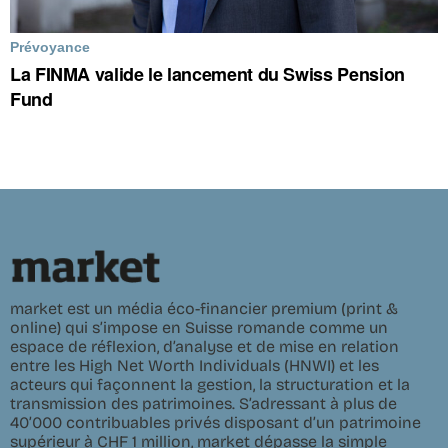
Prévoyance
La FINMA valide le lancement du Swiss Pension
Fund
market est un média éco-financier premium (print &
online) qui s’impose en Suisse romande comme un
espace de réflexion, d’analyse et de mise en relation
entre les High Net Worth Individuals (HNWI) et les
acteurs qui façonnent la gestion, la structuration et la
transmission des patrimoines. S’adressant à plus de
40’000 contribuables privés disposant d’un patrimoine
supérieur à CHF 1 million, market dépasse la simple