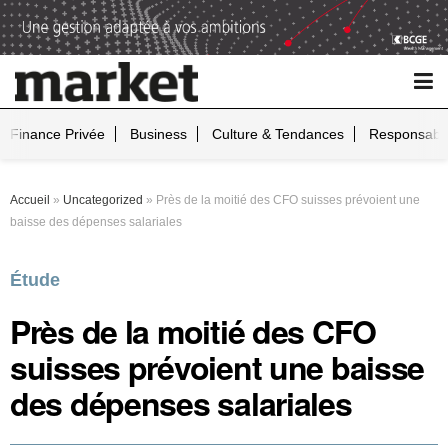
Finance Privée
Business
Culture & Tendances
Responsabil
Accueil
»
Uncategorized
»
Près de la moitié des CFO suisses prévoient une
baisse des dépenses salariales
Étude
Près de la moitié des CFO
suisses prévoient une baisse
des dépenses salariales