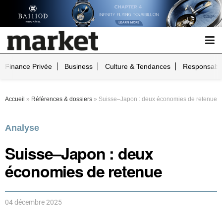
Finance Privée
Business
Culture & Tendances
Responsabil
Accueil
»
Références & dossiers
»
Suisse–Japon : deux économies de retenue
Analyse
Suisse–Japon : deux
économies de retenue
04 décembre 2025