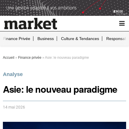
Finance Privée
Business
Culture & Tendances
Responsabil
Accueil
»
Finance privée
»
Asie: le nouveau paradigme
Analyse
Asie: le nouveau paradigme
14 mai 2026