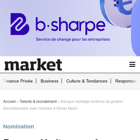
Finance Privée
Business
Culture & Tendances
Responsabil
Accueil
»
Talents & recrutement
»
Banque Heritage renforce sa gestion
discrétionnaire avec l’arrivée d’Olivier Mulin
Nomination