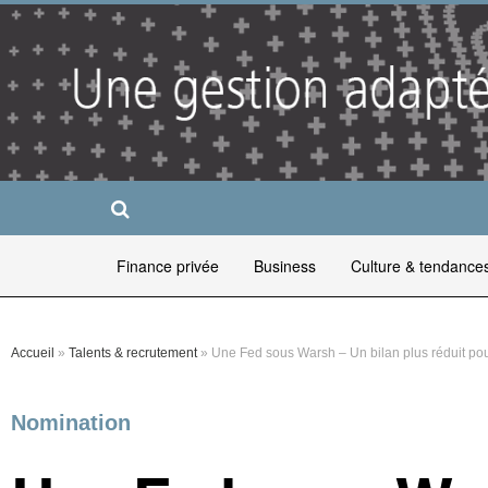
Finance privée
Business
Culture & tendance
Accueil
»
Talents & recrutement
»
Une Fed sous Warsh – Un bilan plus réduit pou
Nomination