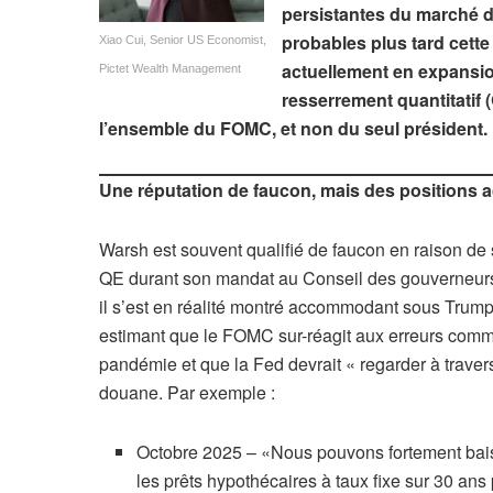
persistantes du marché du
probables plus tard cette
Xiao Cui, Senior US Economist,
actuellement en expansio
Pictet Wealth Management
resserrement quantitatif 
l’ensemble du FOMC, et non du seul président.
Une réputation de faucon, mais des position
Warsh est souvent qualifié de faucon en raison de s
QE durant son mandat au Conseil des gouverneurs 
il s’est en réalité montré accommodant sous Trump.
estimant que le FOMC sur-réagit aux erreurs commis
pandémie et que la Fed devrait « regarder à travers 
douane. Par exemple :
Octobre 2025 – «Nous pouvons fortement baisser
les prêts hypothécaires à taux fixe sur 30 a