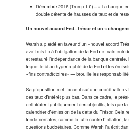
Décembre 2018 (Trump 1.0) – « La banque cent
double détente de hausses de taux et de ress
Un nouvel accord Fed–Trésor et un « changem
Warsh a plaidé en faveur d’un «nouvel accord Trés
avait mis fin à l’obligation de la Fed de maintenir d
et restauré l’indépendance de la banque centrale. 
lequel le bilan hypertrophié de la Fed et les émiss
«fins contradictoires» — brouille les responsabilités
Sa proposition met l’accent sur une coordination vi
des taux d’intérêt plus bas. Dans ce cadre, le prési
définiraient publiquement des objectifs, tels que la t
calendrier d’émission de la dette du Trésor. Cela r
fondamentales, comme la lutte contre l’inflation, t
questions budgétaires. Comme Warsh l’a écrit dans