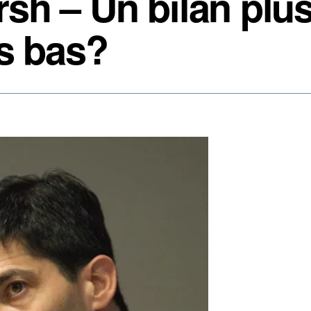
h – Un bilan plus
s bas?