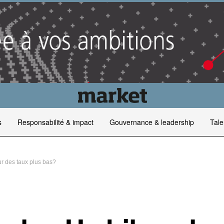
s
Responsabilité & impact
Gouvernance & leadership
Tale
r des taux plus bas?